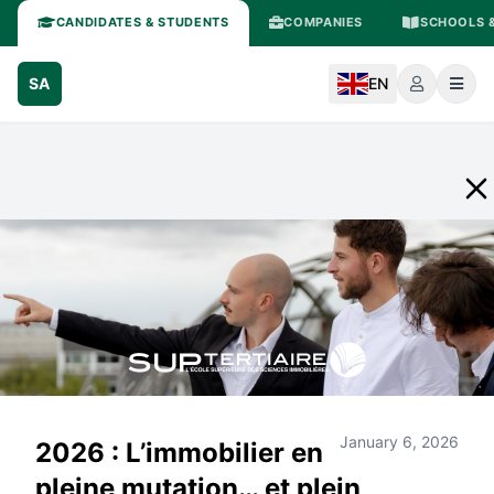
CANDIDATES & STUDENTS
COMPANIES
SCHOOLS &
SA
EN
January 6, 2026
2026 : L’immobilier en
pleine mutation… et plein