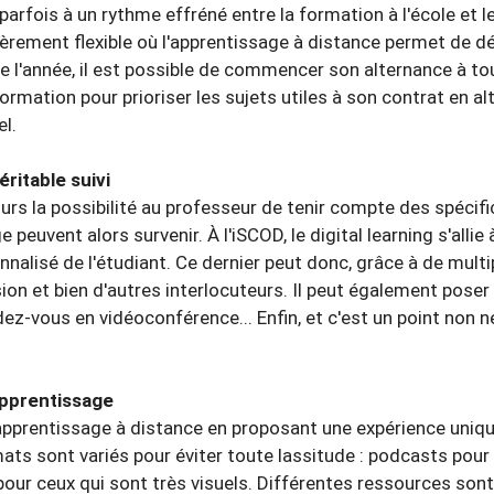
parfois à un rythme effréné entre la formation à l'école et l
èrement flexible où l'apprentissage à distance permet de dé
e l'année, il est possible de commencer son alternance à to
rmation pour prioriser les sujets utiles à son contrat en al
el.
ritable suivi
ours la possibilité au professeur de tenir compte des spéci
 peuvent alors survenir. À l'iSCOD, le digital learning s'alli
onnalisé de l'étudiant. Ce dernier peut donc, grâce à de mul
ion et bien d'autres interlocuteurs. Il peut également pose
ez-vous en vidéoconférence... Enfin, et c'est un point non 
apprentissage
'apprentissage à distance en proposant une expérience uniq
ats sont variés pour éviter toute lassitude : podcasts pour
pour ceux qui sont très visuels. Différentes ressources s