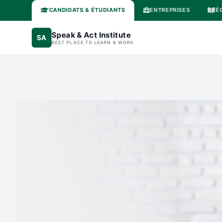
CANDIDATS & ÉTUDIANTS
ENTREPRISES
É
Speak & Act Institute
SA
BEST PLACE TO LEARN & WORK