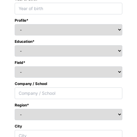
Profile*
Education*
Field*
Company / School
Region*
City