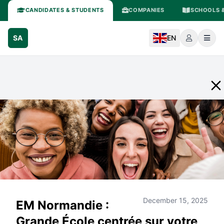
CANDIDATES & STUDENTS
COMPANIES
SCHOOLS &
SA
EN
December 15, 2025
EM Normandie :
Grande École centrée sur votre