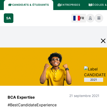
CANDIDATS & ÉTUDIANTS
ENTREPRISES
ÉCOLES &
SA
FR
2021
21 septembre 2021
BCA Expertise
#BestCandidateExperience