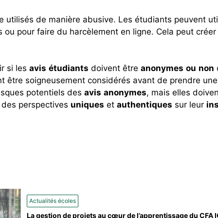
 utilisés de manière abusive. Les étudiants peuvent ut
s ou pour faire du harcèlement en ligne. Cela peut créer
r si les
avis
étudiants
doivent être
anonymes
ou
non
nt être soigneusement considérés avant de prendre une d
risques potentiels des
avis
anonymes
, mais elles doive
ir des perspectives
uniques
et
authentiques
sur leur
in
Actualités écoles
La gestion de projets au cœur de l’apprentissage du CFA 