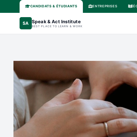
CANDIDATS & ÉTUDIANTS
ENTREPRISES
É
Speak & Act Institute
SA
BEST PLACE TO LEARN & WORK